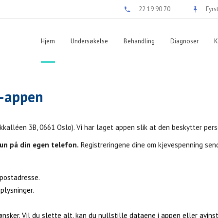
22 19 90 70
Fyrs
Hjem
Undersøkelse
Behandling
Diagnoser
K
s-appen
kkalléen 3B, 0661 Oslo). Vi har laget appen slik at den beskytter perso
kun på din egen telefon.
Registreringene dine om kjevespenning sendes
-postadresse.
pplysninger.
sker. Vil du slette alt, kan du nullstille dataene i appen eller avins