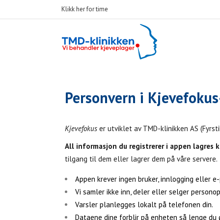
Klikk her for time
Personvern i Kjevefoku
Kjevefokus
er utviklet av TMD-klinikken AS (Fyrsti
All informasjon du registrerer i appen lagres 
tilgang til dem eller lagrer dem på våre servere.
Appen krever ingen bruker, innlogging eller e
Vi samler ikke inn, deler eller selger persono
Varsler planlegges lokalt på telefonen din.
Dataene dine forblir på enheten så lenge du øn