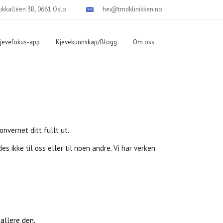
tikkalléen 3B, 0661 Oslo
hei@tmdklinikken.no
jevefokus-app
Kjevekunnskap/Blogg
Om oss
nvernet ditt fullt ut.
 ikke til oss eller til noen andre. Vi har verken
tallere den.