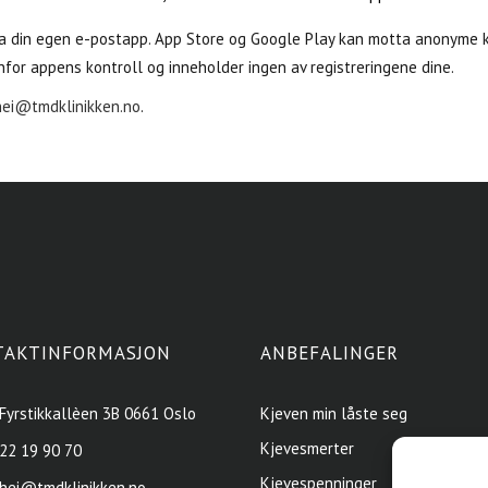
ia din egen e-postapp. App Store og Google Play kan motta anonyme k
nfor appens kontroll og inneholder ingen av registreringene dine.
hei@tmdklinikken.no
.
TAKTINFORMASJON
ANBEFALINGER
Fyrstikkallèen 3B 0661 Oslo
Kjeven min låste seg
Kjevesmerter
22 19 90 70
Kjevespenninger
hei@tmdklinikken.no