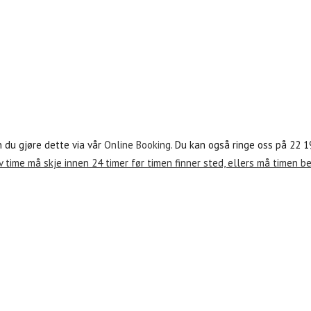
n du gjøre dette via vår
Online Booking
. Du kan også ringe oss på 22 19
v time må skje innen 24 timer før timen finner sted, ellers må timen bet