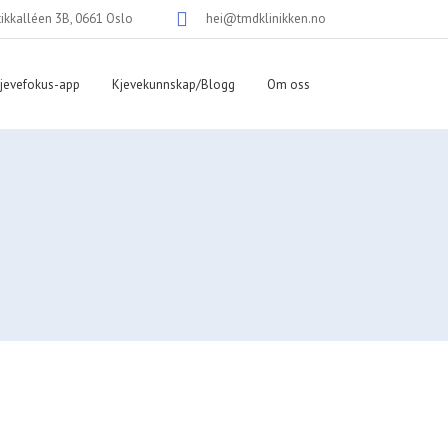
tikkalléen 3B, 0661 Oslo
hei@tmdklinikken.no
jevefokus-app
Kjevekunnskap/Blogg
Om oss