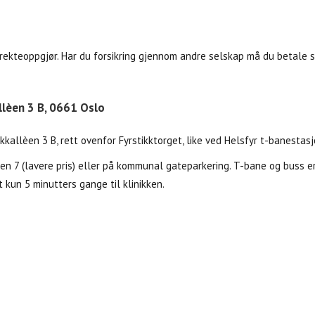
ekteoppgjør. Har du forsikring gjennom andre selskap må du betale s
allèen 3 B, 0661 Oslo
ikkallèen 3 B, rett ovenfor Fyrstikktorget, like ved Helsfyr t-banestasj
gen 7 (lavere pris) eller på kommunal gateparkering. T-bane og buss e
 kun 5 minutters gange til klinikken.