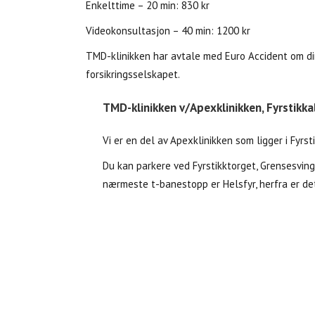
Enkelttime – 20 min: 830 kr
Videokonsultasjon – 40 min: 1200 kr
TMD-klinikken har avtale med Euro Accident om dir
forsikringsselskapet.
TMD­-klinikken v/Apexklinikken, Fyrstikk
Vi er en del av Apexklinikken som ligger i Fyrst
Du kan parkere ved Fyrstikktorget, Grensesvin
nærmeste t-banestopp er Helsfyr, herfra er det