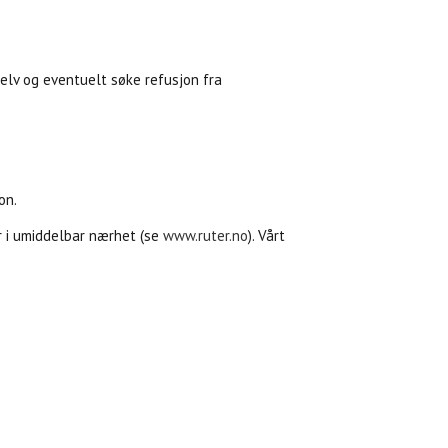
elv og eventuelt søke refusjon fra
on.
r i umiddelbar nærhet (se
www.ruter.no
). Vårt